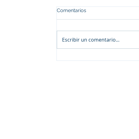
Comentarios
Escribir un comentario...
Compraventa de inmuebles
en Uruguay.