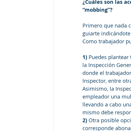
¿Cuáles son las ac
“mobbing”?
Primero que nada co
guiarte indicándote
Como trabajador pu
1) 
Puedes plantear t
la Inspección Genera
donde el trabajador
Inspector, entre otr
Asimismo, la Inspec
empleador una mult
llevando a cabo una
mismo debe respond
2)
 Otra posible opci
corresponde abonar