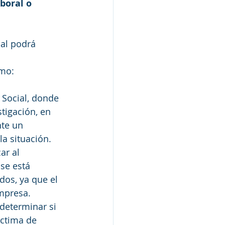
boral o 
al podrá 
amo:
 Social, donde 
tigación, en 
te un 
a situación. 
ar al 
se está 
os, ya que el 
mpresa.
 determinar si 
ctima de 