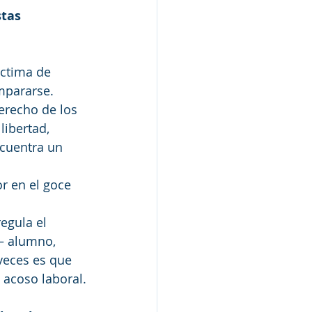
tas 
íctima de 
ampararse.
erecho de los 
libertad, 
ncuentra un 
r en el goce 
egula el 
– alumno, 
veces es que 
 acoso laboral.