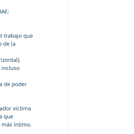
RAE:
l trabajo que 
 de la 
zontal).
 incluso 
ca de poder 
ador víctima 
a que 
o más íntimo.