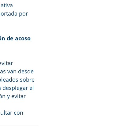
ativa 
portada por 
ón de acoso 
vitar 
cas van desde 
pleados sobre 
 desplegar el 
n y evitar 
ultar con 